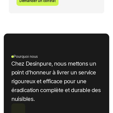
Demander un contrat
Poissons 
Punais
Cafards
Pigeons
Fourmis
Chenilles
Rongeurs
d'argent
de lit
Pourquoi nous
Chez Desinpure, nous mettons un 
point d'honneur à livrer un service 
rigoureux et efficace pour une 
éradication complète et durable des 
nuisibles.