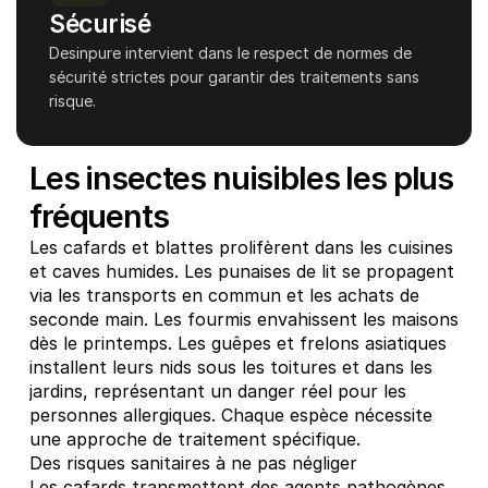
Sécurisé
Desinpure intervient dans le respect de normes de 
sécurité strictes pour garantir des traitements sans 
essionel
risque.
ns, usines ou bureaux, 
à vos collaborateurs un 
Les insectes nuisibles les plus 
 sain grâce à nos 
s.
fréquents
Les cafards et blattes prolifèrent dans les cuisines 
et caves humides. Les punaises de lit se propagent 
via les transports en commun et les achats de 
seconde main. Les fourmis envahissent les maisons 
dès le printemps. Les guêpes et frelons asiatiques 
installent leurs nids sous les toitures et dans les 
jardins, représentant un danger réel pour les 
personnes allergiques. Chaque espèce nécessite 
une approche de traitement spécifique.
Des risques sanitaires à ne pas négliger
Les cafards transmettent des agents pathogènes 